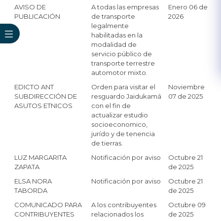
AVISO DE
A todas las empresas
Enero 06 de
PUBLICACIÓN
de transporte
2026
legalmente
habilitadas en la
modalidad de
servicio público de
transporte terrestre
automotor mixto.
EDICTO ANT
Orden para visitar el
Noviembre
SUBDIRECCIÓN DE
resguardo Jaidukamá
07 de 2025
ASUTOS ETNICOS
con el fin de
actualizar estudio
socioeconomico,
jurído y de tenencia
de tierras.
LUZ MARGARITA
Notificación por aviso
Octubre 21
ZAPATA
de 2025
ELSA NORA
Notificación por aviso
Octubre 21
TABORDA
de 2025
COMUNICADO PARA
A los contribuyentes
Octubre 09
CONTRIBUYENTES
relacionados los
de 2025